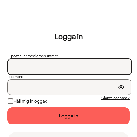
Logga in
E-post eller medlemsnummer
Lösenord
Glömt lösenord?
Håll mig inloggad
Logga in