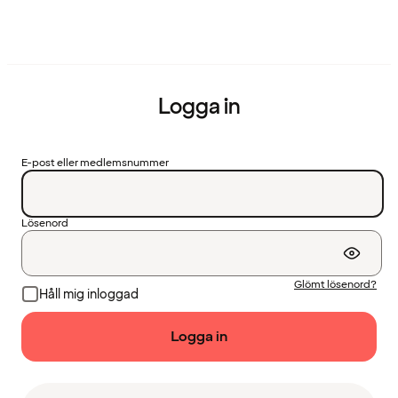
Logga in
E-post eller medlemsnummer
Lösenord
Glömt lösenord?
Håll mig inloggad
Logga in