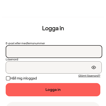
Logga in
E-post eller medlemsnummer
Lösenord
Glömt lösenord?
Håll mig inloggad
Logga in