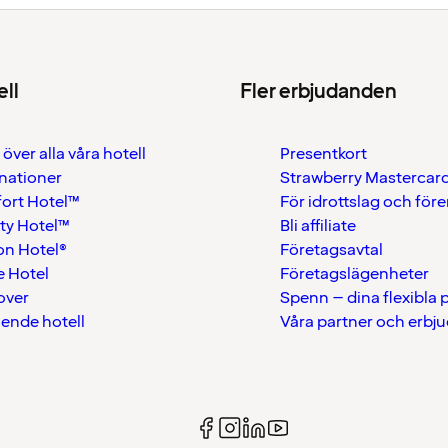
ell
Fler erbjudanden
 över alla våra hotell
Presentkort
nationer
Strawberry Mastercar
ort Hotel™
För idrottslag och för
ty Hotel™
Bli affiliate
on Hotel®
Företagsavtal
 Hotel
Företagslägenheter
over
Spenn – dina flexibla
ående hotell
Våra partner och erbj