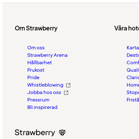
Om Strawberry
Våra hot
Om oss
Karta
Strawberry Arena
Desti
Hållbarhet
Comf
Frukost
Quali
Pride
Clari
Whistleblowing
Home
Jobba hos oss
Stop
Pressrum
Frist
Bli inspirerad