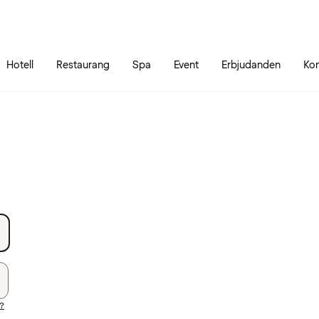
Gå till sidans innehåll
Gå till sidans huvudmeny
Hotell
Restaurang
Spa
Event
Erbjudanden
Kon
d?