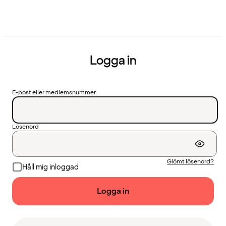
Logga in
E-post eller medlemsnummer
Lösenord
Glömt lösenord?
Håll mig inloggad
Logga in