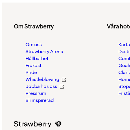
Om Strawberry
Våra hot
Om oss
Karta
Strawberry Arena
Desti
Hållbarhet
Comf
Frukost
Quali
Pride
Clari
Whistleblowing
Home
Jobba hos oss
Stop
Pressrum
Frist
Bli inspirerad