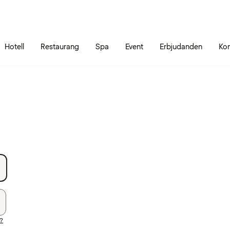
Gå till sidans innehåll
Gå till sidans huvudmeny
Hotell
Restaurang
Spa
Event
Erbjudanden
Kon
d?