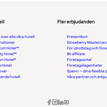
ell
Fler erbjudanden
 över alla våra hotell
Presentkort
nationer
Strawberry Mastercar
ort Hotel™
För idrottslag och för
ty Hotel™
Bli affiliate
on Hotel®
Företagsavtal
 Hotel
Företagslägenheter
over
Spenn – dina flexibla
ående hotell
Våra partner och erbj