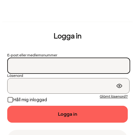
Logga in
E-post eller medlemsnummer
Lösenord
Glömt lösenord?
Håll mig inloggad
Logga in