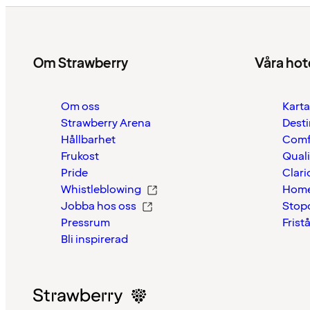
Om Strawberry
Våra hot
Om oss
Karta
Strawberry Arena
Desti
Hållbarhet
Comf
Frukost
Quali
Pride
Clari
Whistleblowing
Home
Jobba hos oss
Stop
Pressrum
Frist
Bli inspirerad