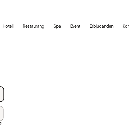
Gå till sidans innehåll
Gå till sidans huvudmeny
Hotell
Restaurang
Spa
Event
Erbjudanden
Kon
d?