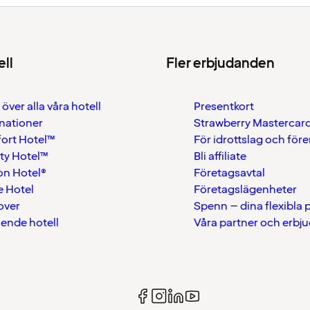
ell
Fler erbjudanden
 över alla våra hotell
Presentkort
nationer
Strawberry Mastercar
ort Hotel™
För idrottslag och för
ty Hotel™
Bli affiliate
on Hotel®
Företagsavtal
 Hotel
Företagslägenheter
over
Spenn – dina flexibla
ående hotell
Våra partner och erbj