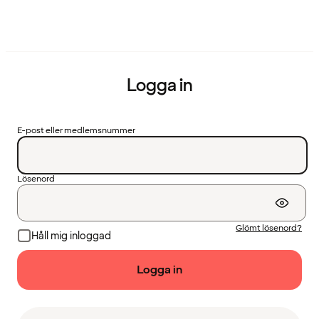
Logga in
E-post eller medlemsnummer
Lösenord
Glömt lösenord?
Håll mig inloggad
Logga in