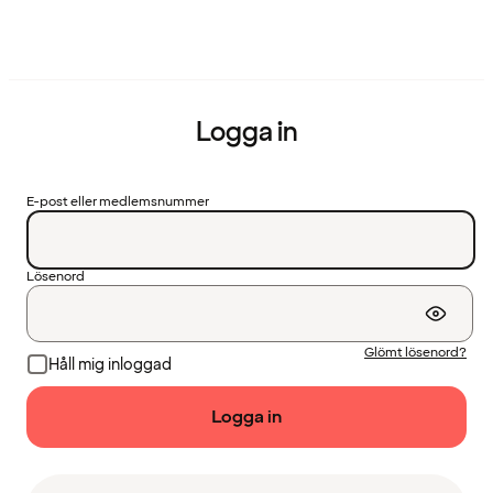
Logga in
E-post eller medlemsnummer
Lösenord
Glömt lösenord?
Håll mig inloggad
Logga in