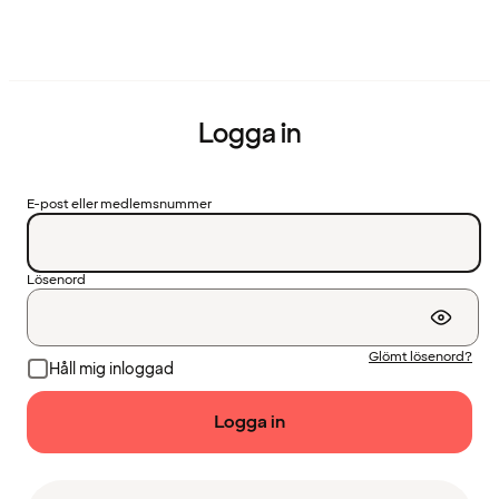
Logga in
E-post eller medlemsnummer
Lösenord
Glömt lösenord?
Håll mig inloggad
Logga in