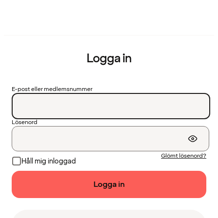
Logga in
E-post eller medlemsnummer
Lösenord
Glömt lösenord?
Håll mig inloggad
Logga in