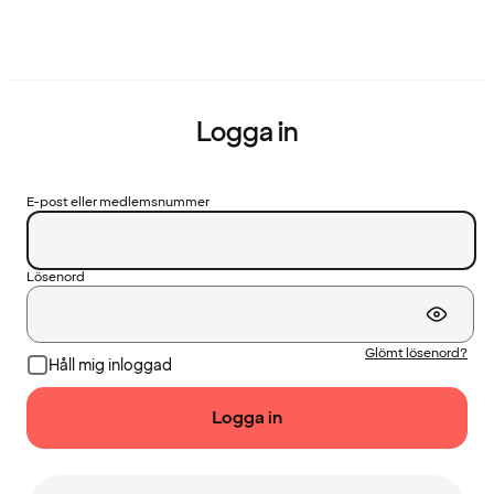
Logga in
E-post eller medlemsnummer
Lösenord
Glömt lösenord?
Håll mig inloggad
Logga in