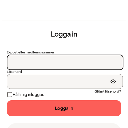
Logga in
E-post eller medlemsnummer
Lösenord
Glömt lösenord?
Håll mig inloggad
Logga in