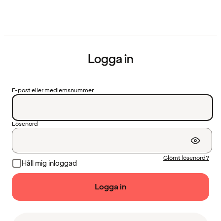
Logga in
E-post eller medlemsnummer
Lösenord
Glömt lösenord?
Håll mig inloggad
Logga in