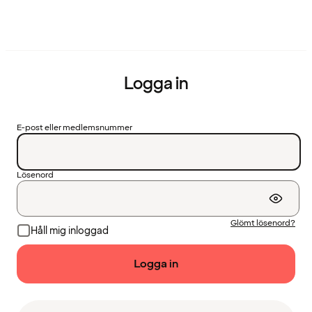
Logga in
E-post eller medlemsnummer
Lösenord
Glömt lösenord?
Håll mig inloggad
Logga in