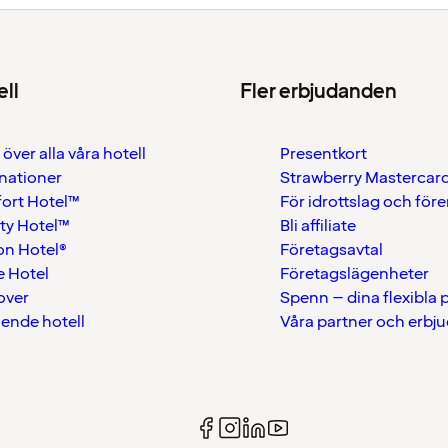
ell
Fler erbjudanden
 över alla våra hotell
Presentkort
nationer
Strawberry Mastercar
ort Hotel™
För idrottslag och för
ty Hotel™
Bli affiliate
on Hotel®
Företagsavtal
 Hotel
Företagslägenheter
over
Spenn – dina flexibla
ående hotell
Våra partner och erbj