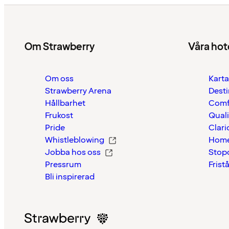
Om Strawberry
Våra hot
Om oss
Karta
Strawberry Arena
Desti
Hållbarhet
Comf
Frukost
Quali
Pride
Clari
Whistleblowing
Home
Jobba hos oss
Stop
Pressrum
Frist
Bli inspirerad