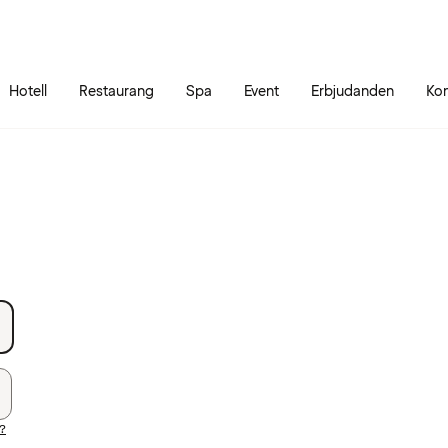
Gå till sidans innehåll
Gå till sidans huvudmeny
Hotell
Restaurang
Spa
Event
Erbjudanden
Kon
d?