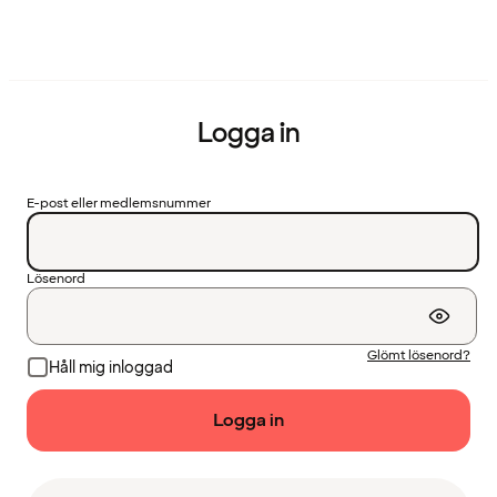
Logga in
E-post eller medlemsnummer
Lösenord
Glömt lösenord?
Håll mig inloggad
Logga in