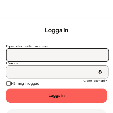
Logga in
E-post eller medlemsnummer
Lösenord
Glömt lösenord?
Håll mig inloggad
Logga in