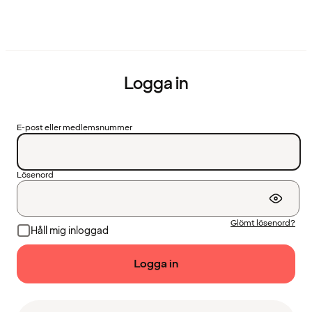
Logga in
E-post eller medlemsnummer
Lösenord
Glömt lösenord?
Håll mig inloggad
Logga in