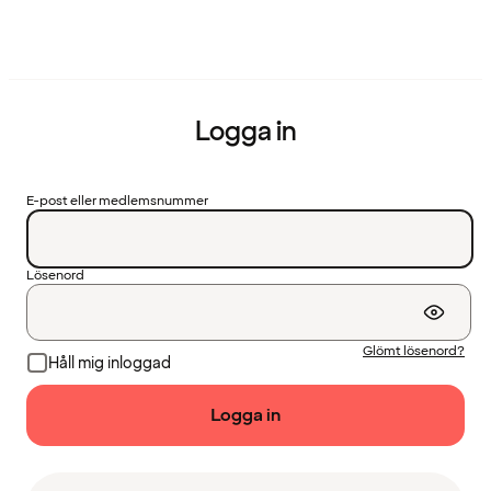
Logga in
E-post eller medlemsnummer
Lösenord
Glömt lösenord?
Håll mig inloggad
Logga in