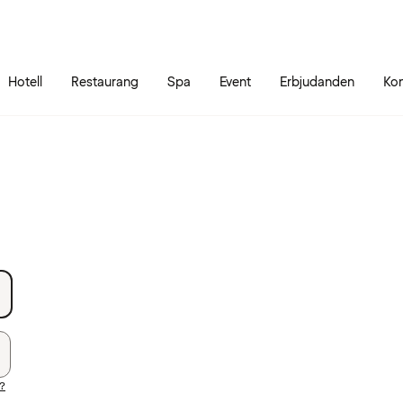
Gå till sidans innehåll
Gå till sidans huvudmeny
Hotell
Restaurang
Spa
Event
Erbjudanden
Kon
d?