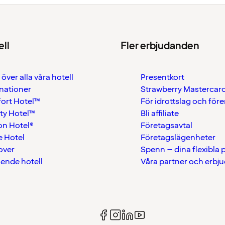
ell
Fler erbjudanden
 över alla våra hotell
Presentkort
nationer
Strawberry Mastercar
ort Hotel™
För idrottslag och för
ty Hotel™
Bli affiliate
on Hotel®
Företagsavtal
 Hotel
Företagslägenheter
over
Spenn – dina flexibla
ående hotell
Våra partner och erbj