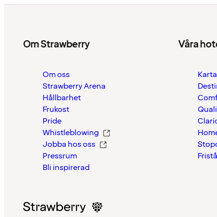
Om Strawberry
Våra hot
Om oss
Karta
Strawberry Arena
Desti
Hållbarhet
Comf
Frukost
Quali
Pride
Clari
Whistleblowing
Home
Jobba hos oss
Stop
Pressrum
Frist
Bli inspirerad