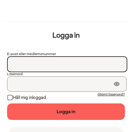
Logga in
E-post eller medlemsnummer
Lösenord
Glömt lösenord?
Håll mig inloggad
Logga in