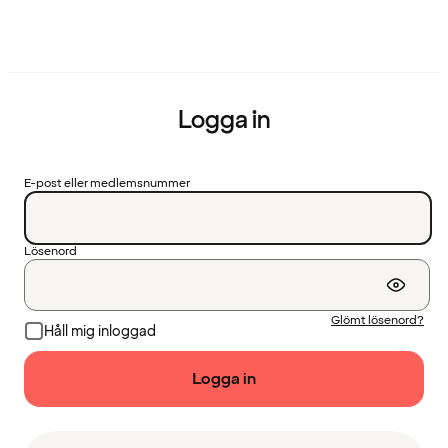
Logga in
E-post eller medlemsnummer
Lösenord
Glömt lösenord?
Håll mig inloggad
Logga in