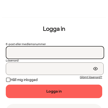
Logga in
E-post eller medlemsnummer
Lösenord
Glömt lösenord?
Håll mig inloggad
Logga in