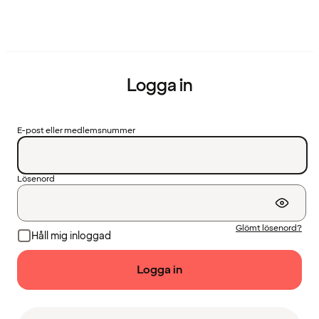
Logga in
E-post eller medlemsnummer
Lösenord
Glömt lösenord?
Håll mig inloggad
Logga in