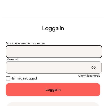
Logga in
E-post eller medlemsnummer
Lösenord
Glömt lösenord?
Håll mig inloggad
Logga in