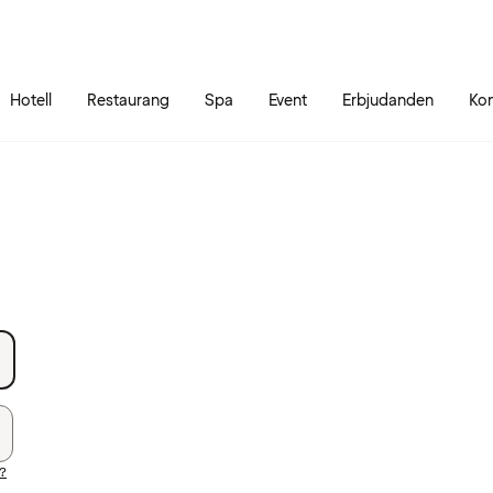
Gå till sidans innehåll
Gå till sidans huvudmeny
Hotell
Restaurang
Spa
Event
Erbjudanden
Kon
d?