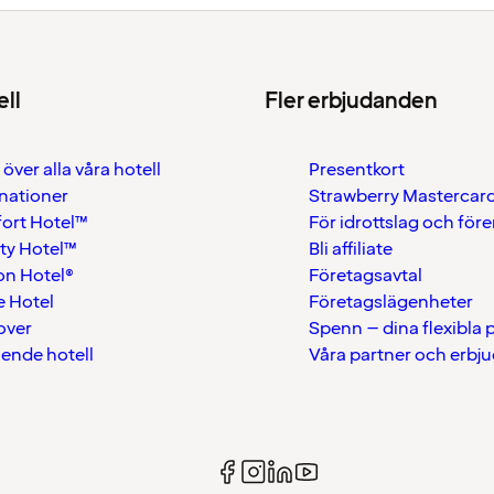
ell
Fler erbjudanden
 över alla våra hotell
Presentkort
nationer
Strawberry Mastercar
ort Hotel™
För idrottslag och för
ty Hotel™
Bli affiliate
on Hotel®
Företagsavtal
 Hotel
Företagslägenheter
over
Spenn – dina flexibla
ående hotell
Våra partner och erbj