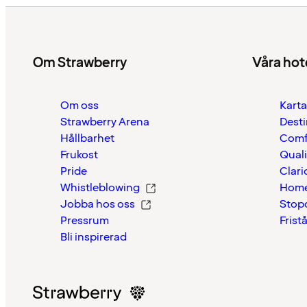
Om Strawberry
Våra hot
Om oss
Karta
Strawberry Arena
Desti
Hållbarhet
Comf
Frukost
Quali
Pride
Clari
Whistleblowing
Home
Jobba hos oss
Stop
Pressrum
Frist
Bli inspirerad