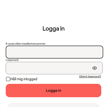
Logga in
E-post eller medlemsnummer
Lösenord
Glömt lösenord?
Håll mig inloggad
Logga in