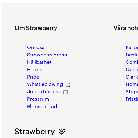
Om Strawberry
Våra hot
Om oss
Karta
Strawberry Arena
Desti
Hållbarhet
Comf
Frukost
Quali
Pride
Clari
Whistleblowing
Home
Jobba hos oss
Stop
Pressrum
Frist
Bli inspirerad