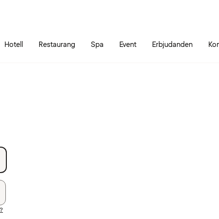
Gå till sidans innehåll
Gå till sidans huvudmeny
Hotell
Restaurang
Spa
Event
Erbjudanden
Kon
d?