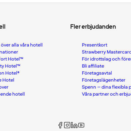
ell
Fler erbjudanden
 över alla våra hotell
Presentkort
nationer
Strawberry Mastercar
ort Hotel™
För idrottslag och för
ty Hotel™
Bli affiliate
on Hotel®
Företagsavtal
 Hotel
Företagslägenheter
over
Spenn – dina flexibla
ående hotell
Våra partner och erbj