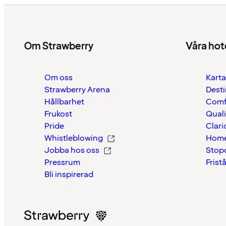
Om Strawberry
Våra hot
Om oss
Karta
Strawberry Arena
Desti
Hållbarhet
Comf
Frukost
Quali
Pride
Clari
Whistleblowing
Home
Jobba hos oss
Stop
Pressrum
Frist
Bli inspirerad