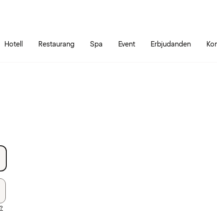
Gå till sidans innehåll
Gå till sidans huvudmeny
Hotell
Restaurang
Spa
Event
Erbjudanden
Kon
d?