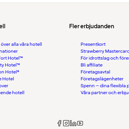
ell
Fler erbjudanden
 över alla våra hotell
Presentkort
nationer
Strawberry Mastercar
ort Hotel™
För idrottslag och för
ty Hotel™
Bli affiliate
on Hotel®
Företagsavtal
 Hotel
Företagslägenheter
over
Spenn – dina flexibla
ående hotell
Våra partner och erbj