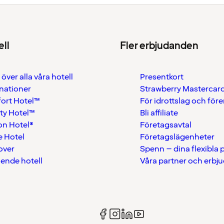
ell
Fler erbjudanden
 över alla våra hotell
Presentkort
nationer
Strawberry Mastercar
ort Hotel™
För idrottslag och för
ty Hotel™
Bli affiliate
on Hotel®
Företagsavtal
 Hotel
Företagslägenheter
over
Spenn – dina flexibla
ående hotell
Våra partner och erbj