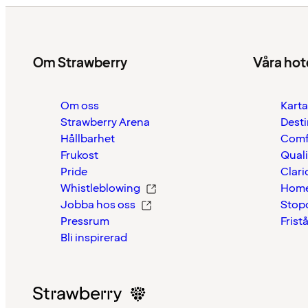
Om Strawberry
Våra hot
Om oss
Karta
Strawberry Arena
Desti
Hållbarhet
Comf
Frukost
Quali
Pride
Clari
Whistleblowing
Home
Jobba hos oss
Stop
Pressrum
Frist
Bli inspirerad