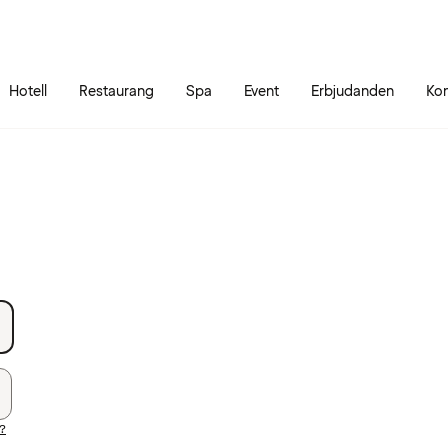
Gå till sidans innehåll
Gå till sidans huvudmeny
Hotell
Restaurang
Spa
Event
Erbjudanden
Kon
d?