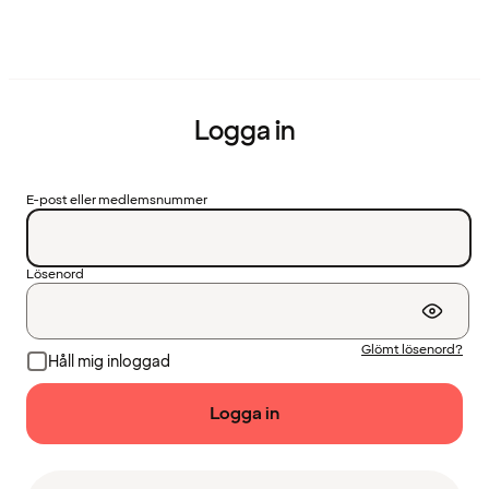
Logga in
E-post eller medlemsnummer
Lösenord
Glömt lösenord?
Håll mig inloggad
Logga in