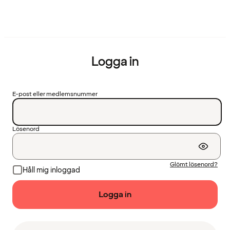
Logga in
E-post eller medlemsnummer
Lösenord
Glömt lösenord?
Håll mig inloggad
Logga in