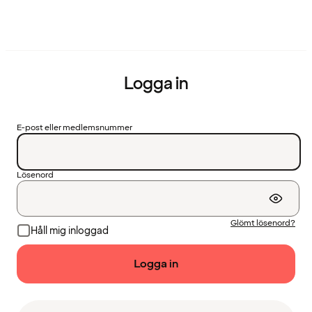
Logga in
E-post eller medlemsnummer
Lösenord
Glömt lösenord?
Håll mig inloggad
Logga in