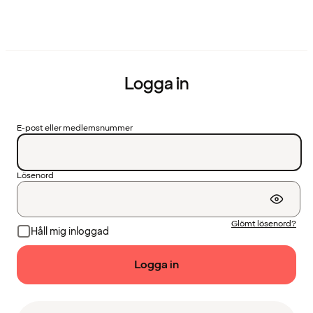
Logga in
E-post eller medlemsnummer
Lösenord
Glömt lösenord?
Håll mig inloggad
Logga in