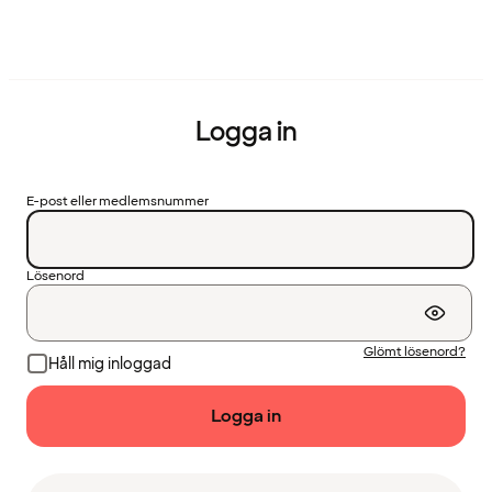
Logga in
E-post eller medlemsnummer
Lösenord
Glömt lösenord?
Håll mig inloggad
Logga in