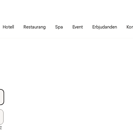
Gå till sidans innehåll
Gå till sidans huvudmeny
Hotell
Restaurang
Spa
Event
Erbjudanden
Kon
d?