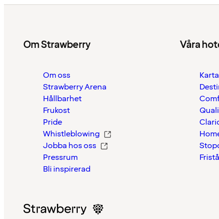
Om Strawberry
Våra hot
Om oss
Karta
Strawberry Arena
Desti
Hållbarhet
Comf
Frukost
Quali
Pride
Clari
Whistleblowing
Home
Jobba hos oss
Stop
Pressrum
Frist
Bli inspirerad