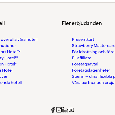
ell
Fler erbjudanden
 över alla våra hotell
Presentkort
nationer
Strawberry Mastercar
ort Hotel™
För idrottslag och för
ty Hotel™
Bli affiliate
on Hotel®
Företagsavtal
 Hotel
Företagslägenheter
over
Spenn – dina flexibla
ående hotell
Våra partner och erbj