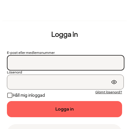
Logga in
E-post eller medlemsnummer
Lösenord
Glömt lösenord?
Håll mig inloggad
Logga in