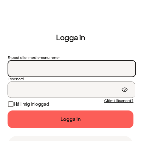
Logga in
E-post eller medlemsnummer
Lösenord
Glömt lösenord?
Håll mig inloggad
Logga in