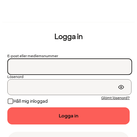
Logga in
E-post eller medlemsnummer
Lösenord
Glömt lösenord?
Håll mig inloggad
Logga in