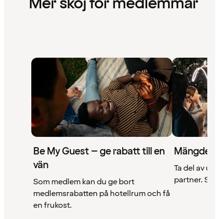
Mer skoj för medlemmar
Be My Guest – ge rabatt till en
Mängder 
vän
Ta del av un
partner. Se a
Som medlem kan du ge bort
medlemsrabatten på hotellrum och få
en frukost.