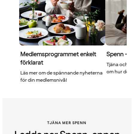
Medlemsprogrammet enkelt
Spenn – di
förklarat
Tjäna och a
om hur det f
Läs mer om de spännande nyheterna
för din medlemsnivå!
TJÄNA MER SPENN