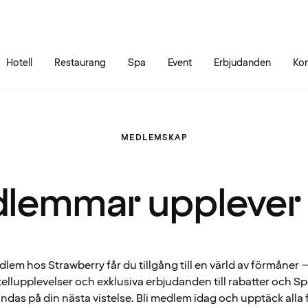
Gå till sidans innehåll
Gå till sidans huvudmeny
Hotell
Restaurang
Spa
Event
Erbjudanden
Kon
MEDLEMSKAP
lemmar upplever
em hos Strawberry får du tillgång till en värld av förmåner – 
ellupplevelser och exklusiva erbjudanden till rabatter och 
ndas på din nästa vistelse. Bli medlem idag och upptäck alla