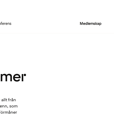
ferens
Medlemskap
 mer
allt från
Spenn, som
 förmåner