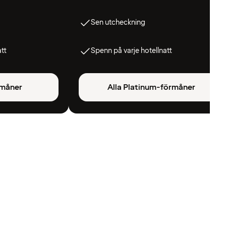
Sen utcheckning
att
Spenn på varje hotellnatt
rmåner
Alla Platinum-förmåner