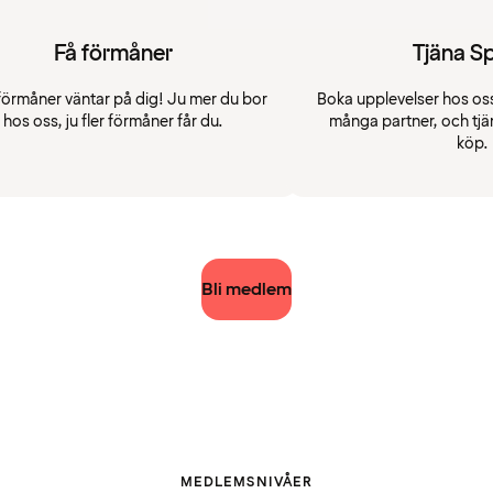
Få förmåner
Tjäna S
förmåner väntar på dig! Ju mer du bor
Boka upplevelser hos oss
hos oss, ju fler förmåner får du.
många partner, och tjä
köp.
Bli medlem
MEDLEMSNIVÅER