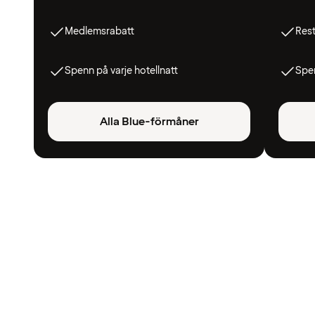
Medlemsrabatt
Res
Spenn på varje hotellnatt
Spen
Alla Blue-förmåner