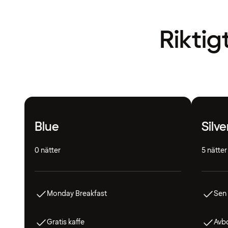
Riktig
Blue
Silve
0 nätter
5 nätter
Monday Breakfast
Sen
Gratis kaffe
Avbo