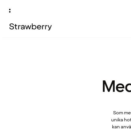
Med
Som medl
unika hot
kan anvä