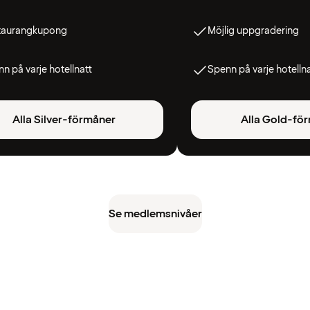
taurangkupong
Möjlig uppgradering
n på varje hotellnatt
Spenn på varje hotelln
Alla Silver-förmåner
Alla Gold-fö
Se medlemsnivåer