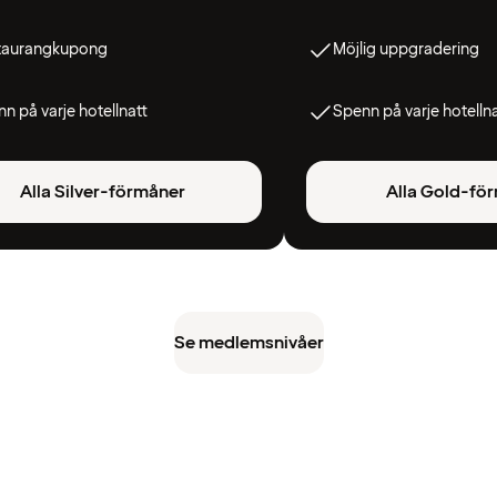
taurangkupong
Möjlig uppgradering
n på varje hotellnatt
Spenn på varje hotelln
Alla Silver-förmåner
Alla Gold-fö
Se medlemsnivåer