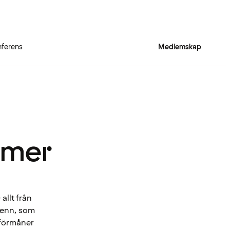
ferens
Medlemskap
 mer
allt från
Spenn, som
 förmåner