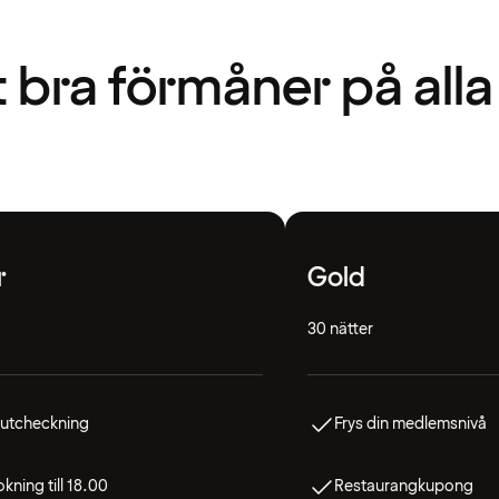
t bra förmåner på alla
r
Gold
30 nätter
 utcheckning
Frys din medlemsnivå
kning till 18.00
Restaurangkupong