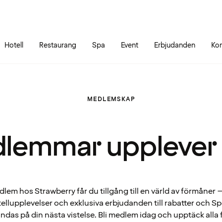
Gå till sidans innehåll
Gå till sidans huvudmeny
Hotell
Restaurang
Spa
Event
Erbjudanden
Kon
MEDLEMSKAP
lemmar upplever
em hos Strawberry får du tillgång till en värld av förmåner – 
ellupplevelser och exklusiva erbjudanden till rabatter och 
ndas på din nästa vistelse. Bli medlem idag och upptäck alla