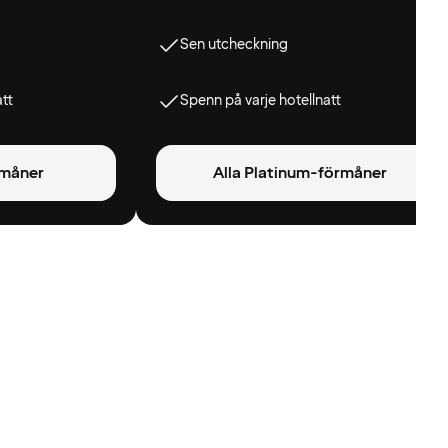
Sen utcheckning
att
Spenn på varje hotellnatt
rmåner
Alla Platinum-förmåner