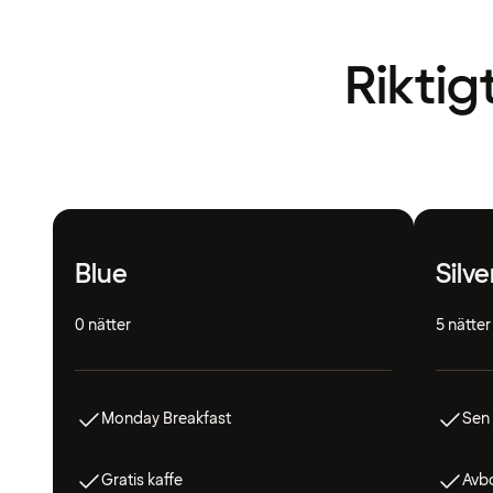
Riktig
Blue
Silve
0 nätter
5 nätter
Monday Breakfast
Sen
Gratis kaffe
Avbo