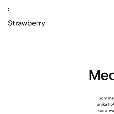
Med
Som medl
unika hot
kan anvä