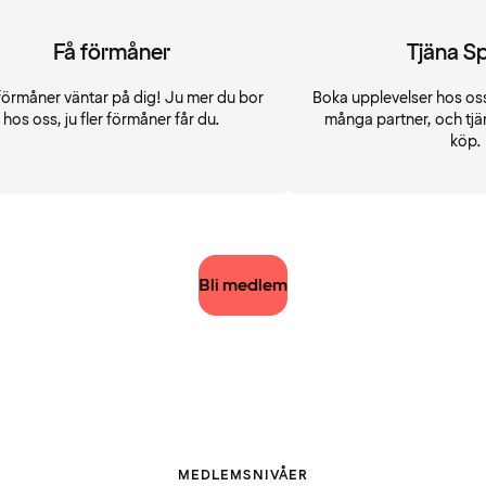
Få förmåner
Tjäna S
förmåner väntar på dig! Ju mer du bor
Boka upplevelser hos oss
hos oss, ju fler förmåner får du.
många partner, och tjä
köp.
Bli medlem
MEDLEMSNIVÅER