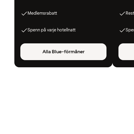
Medlemsrabatt
Res
Spenn på varje hotellnatt
Spen
Alla Blue-förmåner