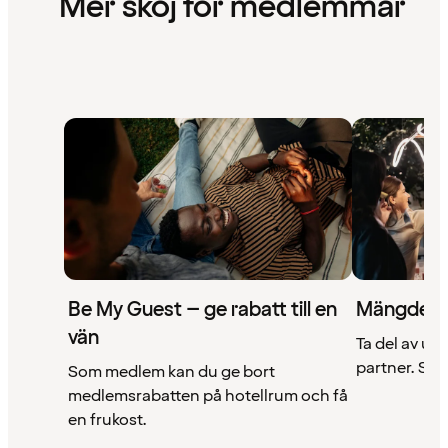
Mer skoj för medlemmar
Be My Guest – ge rabatt till en
Mängder 
vän
Ta del av un
partner. Se a
Som medlem kan du ge bort
medlemsrabatten på hotellrum och få
en frukost.