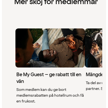
Mer skoj för medlemmar
Be My Guest – ge rabatt till en
Mängder 
vän
Ta del av un
partner. Se a
Som medlem kan du ge bort
medlemsrabatten på hotellrum och få
en frukost.