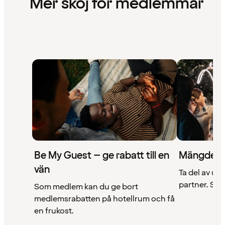
Mer skoj för medlemmar
Be My Guest – ge rabatt till en
Mängder 
vän
Ta del av un
partner. Se a
Som medlem kan du ge bort
medlemsrabatten på hotellrum och få
en frukost.