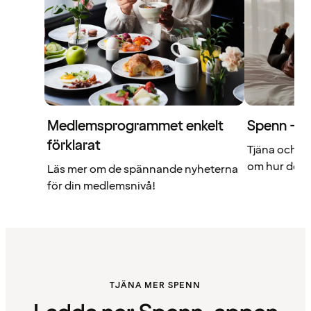
Medlemsprogrammet enkelt
Spenn – di
förklarat
Tjäna och a
om hur det f
Läs mer om de spännande nyheterna
för din medlemsnivå!
TJÄNA MER SPENN