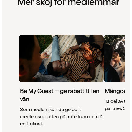
Mer skoj för medlemmar
Be My Guest – ge rabatt till en
Mängder 
vän
Ta del av un
partner. Se a
Som medlem kan du ge bort
medlemsrabatten på hotellrum och få
en frukost.